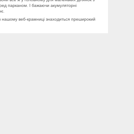
ред парканом. І бажаючи акумуляторні
нє.
 в нашому веб-крамниці знаходиться преширокий