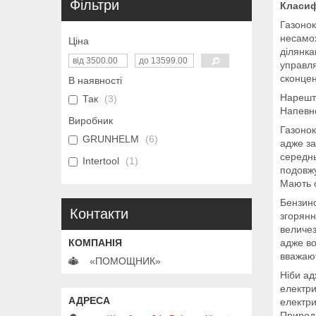
Фільтри
Класиф
Газонок
несамох
Ціна
ділянка
управля
сконцен
В наявності
Нарешті
Так
3
Напевно
Виробник
Газонок
GRUNHELM
6
адже за
середнь
Intertool
1
подовжу
Мають с
Бензино
Контакти
згорянн
величез
адже во
вважают
«ПОМОЩНИК»
Ніби ад
електри
електри
Природн