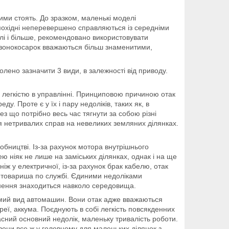
ними стоять. До зразком, маленькі моделі
амохідні неперевершено справляються із середніми
лі і більше, рекомендовано використовувати
газонокосарок вважаються більш знаменитими,
лено зазначити 3 види, в залежності від приводу.
 легкістю в управлінні. Принциповою причиною отак
у. Проте є у їх і пару недоліків, таких як, в
з що потрібно весь час тягнути за собою різні
я нетривалих справ на невеликих земляних ділянках.
робництві. Із-за рахунок мотора внутрішнього
ею ніяк не лише на заміських ділянках, однак і на ще
іж у електричної, із-за рахунок брак кабелю, отак
ої товариша по службі. Єдиними недоліками
уднення знаходиться навколо середовища.
омий вид автомашин. Вони отак адже вважаються
еї, аккума. Поєднують в собі легкість повсякденних
сний основний недолік, маленьку тривалість роботи.
вони все ж у головному для маленьких ділянок з