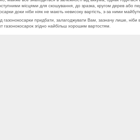
ступними місцями для скошування, до зразка, кругом дерев або пе
осарки доки ніби ніяк не мають невисоку вартість, з-за ними майбут
д газонокосарки придбати, залагоджувати Вам, зазначу лише, ніби
т газонокосарок згідно найбільш хорошим вартостям.