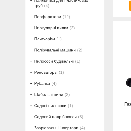
Паяльники для пластикових
труб
4
Перфоратори
12
Циркулярні пилки
2
Плиткорізи
1
Полірувальні машини
2
Пилососи будівельні
1
Реноваторы
1
Рубанки
4
Шабельні пили
2
Га
Садові пилососи
1
Садовий подрібнювач
6
Зварювальні інвертори
4