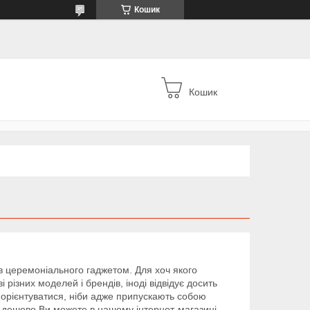
Кошик
Кошик
 в церемоніального гаджетом. Для хоч якого
 різних моделей і брендів, іноді відвідує досить
 орієнтуватися, ніби адже припускають собою
ку дешево Ви можете в нашому інтернет-магазині