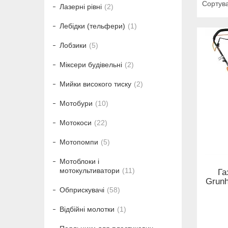
Лазерні рівні
2
Лебідки (тельфери)
1
Лобзики
5
Міксери будівельні
2
Мийки високого тиску
2
Мотобури
10
Мотокоси
22
Мотопомпи
5
Мотоблоки і
мотокультиватори
11
Га
Grunh
Обприскувачі
58
Відбійні молотки
1