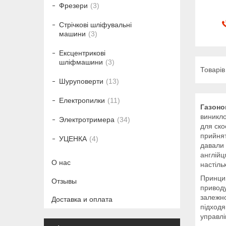
Фрезери
3
Стрічкові шліфувальні
машини
3
Ексцентрикові
шліфмашини
3
Шуруповерти
13
Електропилки
11
Газоно
виникло
Электротримера
34
для ско
прийнят
УЦЕНКА
4
давали 
англійц
О нас
настіль
Принцип
Отзывы
приводу
залежно
Доставка и оплата
підходя
управлі