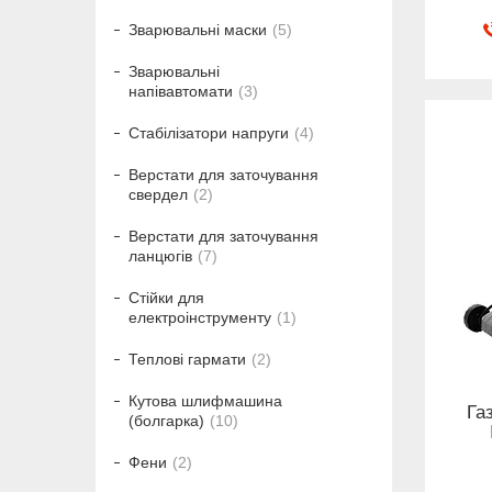
Зварювальні маски
5
Зварювальні
напівавтомати
3
Стабілізатори напруги
4
Верстати для заточування
свердел
2
Верстати для заточування
ланцюгів
7
Стійки для
електроінструменту
1
Теплові гармати
2
Кутова шлифмашина
Га
(болгарка)
10
Фени
2