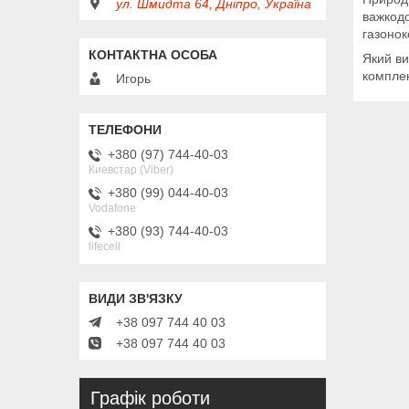
ул. Шмидта 64, Дніпро, Україна
важкодо
газонок
Який ви
комплек
Игорь
+380 (97) 744-40-03
Киевстар (Viber)
+380 (99) 044-40-03
Vodafone
+380 (93) 744-40-03
lifecell
+38 097 744 40 03
+38 097 744 40 03
Графік роботи