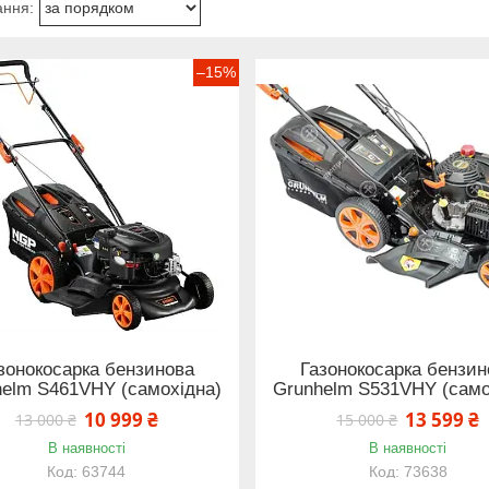
–15%
зонокосарка бензинова
Газонокосарка бензин
elm S461VHY (самохідна)
Grunhelm S531VHY (само
10 999 ₴
13 599 ₴
13 000 ₴
15 000 ₴
В наявності
В наявності
63744
73638