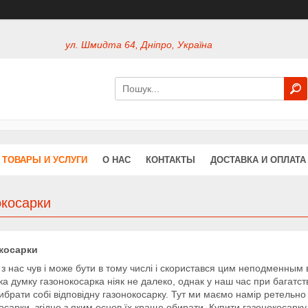
ул. Шмидта 64, Дніпро, Україна
ТОВАРЫ И УСЛУГИ
О НАС
КОНТАКТЫ
ДОСТАВКА И ОПЛАТА
окосарки
косарки
з нас чув і може бути в тому числі і скористався цим неподменным
ка думку газонокосарка ніяк не далеко, однак у наш час при багатстві
ибрати собі відповідну газонокосарку. Тут ми маємо намір ретельно
осарки, згідно з яким основ їх краще обирати. Купити газонокосар