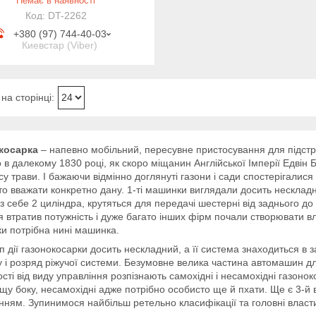
Немає в наявності
DT-2262
+380 (97) 744-40-03
Киевстар (Viber)
косарка
– напевно мобільний, пересувне пристосування для підстр
 в далекому 1830 році, як скоро міщанин Англійської Імперії Едвін
су трави. І бажаючи відмінно доглянуті газони і сади спостерігалис
о вважати конкретно дану. 1-ті машинки виглядали досить нескладно
з себе 2 циліндра, крутяться для передачі шестерні від заднього до
я втратив потужність і дуже багато інших фірм почали створювати вл
ки потрібна нині машинка.
 дії газонокосарки досить нескладний, а її система знаходиться в з
 і розряд ріжучої системи. Безумовне велика частина автомашин 
сті від виду управління розпізнають самохідні і несамохідні газоно
щу боку, несамохідні адже потрібно особисто ще й пхати. Ще є 3-й
нням. Зупинимося найбільш ретельно класифікації та головні власти