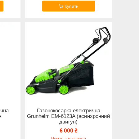
Купити
ична
Газонокосарка електрична
A
Grunhelm EM-6123A (асинхронний
двигун)
6 000 ₴
Немає в наявності