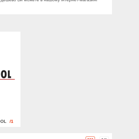
OOL
1