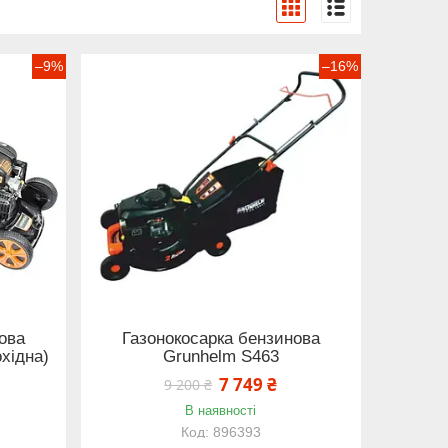
–9%
–16%
ова
Газонокосарка бензинова
хідна)
Grunhelm S463
7 749 ₴
9 200 ₴
В наявності
896393