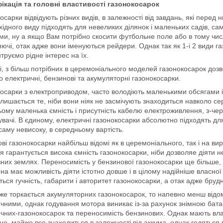
ікація та головні властивості газонокосарок
осарки відвідують різних видів, в залежності від завдань, які перед 
ідного виду підходять для невеликих ділянок і маленьких садів, с
ми, ну а якщо Вам потрібно скосити футбольне поле або в тому чис
ючі, отак адже вони іменуються рейдери. Однак так як 1-і 2 види 
труємо рідне інтерес на їх.
, з більш потрібних в церемоніального моделей газонокосарок дозво
 електричні, бензинові та акумуляторні газонокосарки.
осарки з електроприводом, часто володіють маленькими обсягами і
лишається те, ніби вони ніяк не засмічують знаходиться навколо серед
ому маленька ємність і присутність кабелю електроживлення, з-чере
вачі. В єдиному, електричні газонокосарки абсолютно підходять дл
аму невисоку, в середньому вартість.
ві газонокосарки найбільш відомі як в церемоніального, так і на ви
я гарантується висока ємність газонокосарки, ніби дозволяе діяти н
них землях. Переносимість у бензинової газонокосарки ще більше, н
на має можливість діяти істотно довше і в цілому надійніше власн
ься гучність, габарити і авторитет газонокосарки, а отак адже бр
же торкається акумуляторних газонокосарок, то напевно менш від
чними, однак годування мотора виникає із-за рахунок знімною батар
чних-газонокосарок та переносимість бензинових. Однак мають вла
о, майже все знаходиться в залежності від аккума, однак годяться 