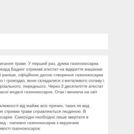
игання трави. У перший раз, думка газонокосарка
 Беард Бадинг отримав атестат на відкриття машинки
я і раніше, офіційною датою створення газонокосарки
 і громіздко, вони складалися з металевого сплаву і
 різального, переднього. Через 3 десятиліття атестат
асні моделі газонокосарок. Отак і виникла на світ
алежності від майже всіх причин, таких як вид
для стрижки трави справляються людиною. В
косарки. Самохідні необхідно лише звертати в
 вид - напевно газонокосарка з керуючим
вості газонокосарок.