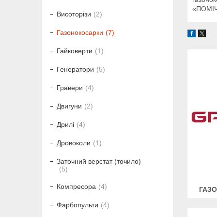
«ПОМІ
Висоторізи
2
Газонокосарки
7
Гайковерти
1
Генератори
5
Гравери
4
Двигуни
2
Дрилі
4
Дровоколи
1
Заточний верстат (точило)
5
Компресора
4
ГАЗ
Фарбопульти
4