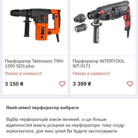
Перфоратор Tekhmann TRH-
Перфоратор INTERTOOL
1200 SDS-plus
WT-0171
Немає в наявності
Немає в наявності
3 150
3 399
₴
₴
Який-ніякої
перфоратор
вибрати
Відбір
перфораторів
зовсім
великий
, а
ще
більше
відмінностей
мають
розцінки
на перфоратори,
тому
сходу
зорієнтуєтеся
, для яких цілей Ви будете
застосовувати
власний
апарат
.
Якщо
В
буквально
розумієте
,
ніби
ніяк не