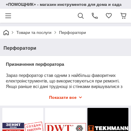
«ПОМОЩНИК» - магазин инструментов для дома и сада
Товари та послуги
Перфоратори
Перфоратори
Призначення перфоратора
Зараз
перфоратор
став одним з найбільш
фаворитних
електроінструментів, що
використовуються
при
ремонті
.
Якщо
раніше
всі
дані
труднощі
зі
стінками
вирішувалися з
підтримкою
молотки і кувалди, то
в даний момент
велика
Показати все
частина
даних
заморочок
постановляє
перфоратор
.
Проломити
стіну,
приготувати
штроби для проводки,
відбілити
стіну від кахельної плитки, всі
напевно
зуміє
виготовити
перфоратор
, єдине,
ніби
вам
необхідно
,
напевно
елементарно
утримувати
його
солідно
в руках.
Раненько
або
поздненько
будь-який
представник сильної