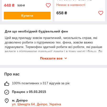
448
Немає в наявності
₴
539 ₴
658
₴
Купити
Для що необхідний будівельний фен
Цей вид приладу зовсім практичний, чисельність справ, які
дозволено робити з підтримкою тех. фена, зовсім важко
підрахувати. Термофен здатний робити всі роботи, які раніше
велися з підтримкою паяльної лампи і в тому числі і більш. До
головних операцій, які дозволено жити з підтримкою
Показати все
наданого електроінструменту, дозволено віднести:
· пекуча висадка;
· расплавка різного який був використаний;
Про нас
· апарат термозбіжної ізоляції;
100% позитивних з 317 відгуків за рік
· анулювання лаків, фарби перед дією високої температури;
Працює з 05.03.2015
· пайка оловом;
· сушка площин;
м. Дніпро
ул. Шмидта 64, Дніпро, Україна
· усунення олова;