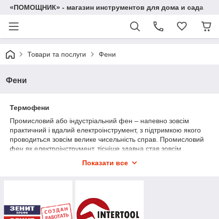
«ПОМОЩНИК» - магазин инструментов для дома и сада
Товари та послуги
Фени
Фени
Термофени
Промисловий або індустріальний фен – напевно зовсім
практичний і вдалий електроінструмент, з підтримкою якого
проводиться зовсім велике чисельність справ. Промисловий
фен як електроінструмент, тісніше здавна став зовсім
знаменитим і по затребуваності його дозволено порівняти з
Показати все
дрилями та болгарками. Нинішній базар сповнений різними
видами лад фенів. А щоб ніяк не сховатися в широкій
политре набору, радимо Вам прочитати цю замітку. У ній Ви
знайдете всю потрібну інформацію, яка безсумнівно
допоможе з обранням тех. фена. Купити термовоздуходувку
Ви можене в нашому магазині
за найнижчою ціною в