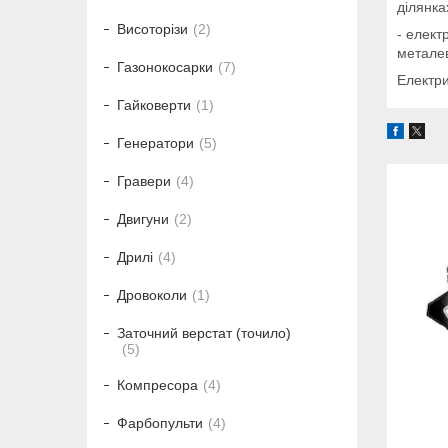
ділянка
Висоторізи
2
- елект
металев
Газонокосарки
7
Електр
Гайковерти
1
Генератори
5
Гравери
4
Двигуни
2
Дрилі
4
Дровоколи
1
Заточний верстат (точило)
5
Компресора
4
Фарбопульти
4