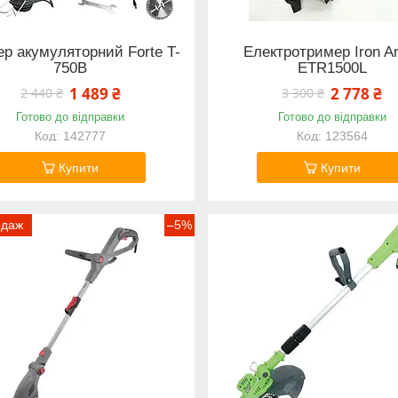
р акумуляторний Forte T-
Електротример Iron A
750B
ETR1500L
1 489 ₴
2 778 ₴
2 440 ₴
3 300 ₴
Готово до відправки
Готово до відправки
142777
123564
Купити
Купити
одаж
–5%