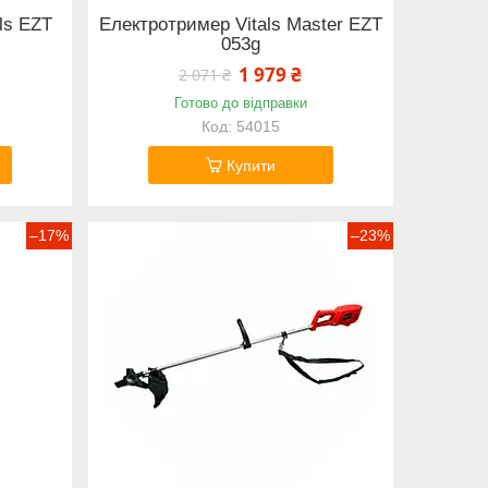
ls EZT
Електротример Vitals Master EZT
053g
1 979 ₴
2 071 ₴
Готово до відправки
54015
Купити
–17%
–23%