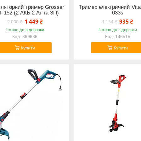
ляторний тример Grosser
Тример електричний Vita
 152 (2 АКБ 2 Аг та ЗП)
033s
1 449 ₴
935 ₴
2 000 ₴
1 154 ₴
Готово до відправки
Готово до відправки
369636
146515
Купити
Купити