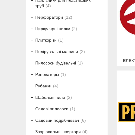
Паяльники для пластикових
труб
4
Перфоратори
12
Циркулярні пилки
2
Плиткорізи
1
Полірувальні машини
2
ЕЛЕК
Пилососи будівельні
1
Реноваторы
1
Рубанки
4
Шабельні пили
2
Садові пилососи
1
Садовий подрібнювач
6
Зварювальні інвертори
4