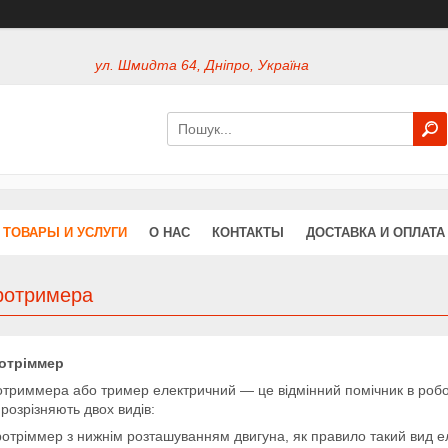
ул. Шмидта 64, Дніпро, Україна
ТОВАРЫ И УСЛУГИ
О НАС
КОНТАКТЫ
ДОСТАВКА И ОПЛАТА
ротримера
отріммер
триммера або тример електричний ― це відмінний помічник в роботі
розрізняють двох видів:
ротріммер з нижнім розташуванням двигуна, як правило такий вид 