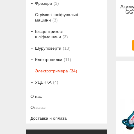
Фрезери
3
Акуму
GGT
Стрічкові шліфувальні
машини
3
Ексцентрикові
шліфмашини
3
Шуруповерти
13
Електропилки
11
Электротримера
34
УЦЕНКА
4
О нас
Отзывы
Доставка и оплата