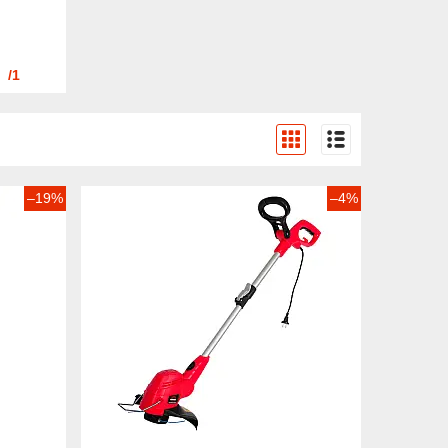
1
–19%
–4%