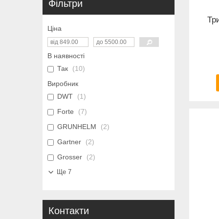
Фільтри
Тр
Ціна
В наявності
Так
10
Виробник
DWT
1
Forte
7
GRUNHELM
2
Gartner
2
Grosser
2
Ще 7
Контакти