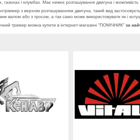
х, газонах і клумбах. Має нижнє розташування двигуна і можливість 
ротріммер з верхнім розташуванням двигуна, такий вид застосовуєть
им валом або з тросом, а так само може використовувати як і котуш
ичний тример можна купити в інтернет-магазині "ПОМІЧНИК"
за на