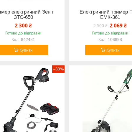
имер електричний Зеніт
Електричний тример F
ЗТС-650
ЕМК-361
2 300 ₴
2 069 ₴
2 500 ₴
Готово до відправки
Готово до відправки
842481
106898
Купити
Купити
–39%