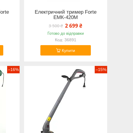
orte
Електричний тример Forte
ЕМК-420М
2 699 ₴
3 500 ₴
Готово до відправки
36891
Купити
–16%
–15%