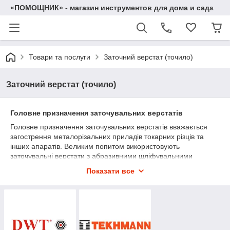
«ПОМОЩНИК» - магазин инструментов для дома и сада
Товари та послуги
Заточний верстат (точило)
Заточний верстат (точило)
Головне призначення заточувальних верстатів
Головне призначення заточувальних верстатів вважається
загострення металорізальних приладів токарних різців та
інших апаратів. Великим попитом використовують
заточувальні верстати з абразивними шліфувальними
кругами. Різний комплект нашого веб-торгового центру
Показати все
дозволить обрати і придбати точильний верстат більш
придатної моделі
за найнижчою ціною в Україні!