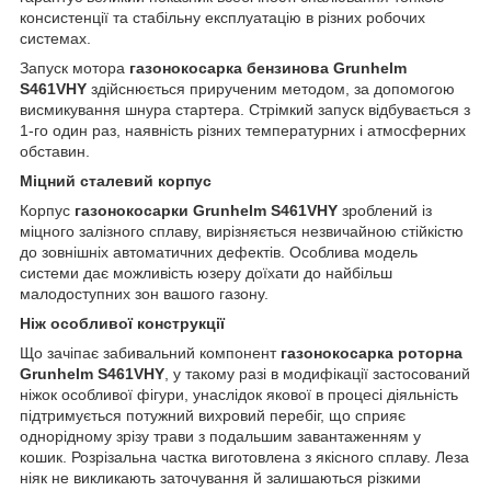
консистенції та стабільну експлуатацію в різних робочих
системах.
Запуск мотора
газонокосарка бензинова Grunhelm
S461VHY
здійснюється прирученим методом, за допомогою
висмикування шнура стартера. Стрімкий запуск відбувається з
1-го один раз, наявність різних температурних і атмосферних
обставин.
Міцний сталевий корпус
Корпус
газонокосарки Grunhelm S461VHY
зроблений із
міцного залізного сплаву, вирізняється незвичайною стійкістю
до зовнішніх автоматичних дефектів. Особлива модель
системи дає можливість юзеру доїхати до найбільш
малодоступних зон вашого газону.
Ніж особливої конструкції
Що зачіпає забивальний компонент
газонокосарка роторна
Grunhelm S461VHY
, у такому разі в модифікації застосований
ніжок особливої фігури, унаслідок якової в процесі діяльність
підтримується потужний вихровий перебіг, що сприяє
однорідному зрізу трави з подальшим завантаженням у
кошик. Розрізальна частка виготовлена з якісного сплаву. Леза
ніяк не викликають заточування й залишаються різкими