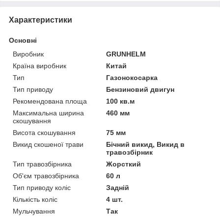
Характеристики
Основні
Виробник
GRUNHELM
Країна виробник
Китай
Тип
Газонокосарка
Тип приводу
Бензиновий двигун
Рекомендована площа
100 кв.м
Максимальна ширина
460 мм
скошування
Висота скошування
75 мм
Викид скошеної трави
Бічний викид, Викид в
травозбірник
Тип травозбірника
Жорсткий
Об'єм травозбірника
60 л
Тип приводу коліс
Задній
Кількість коліс
4 шт.
Мульчування
Так