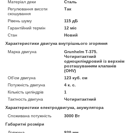
Матеріал деки
Сталь
Регулювання висоти
Так
скошування
Рівень шуму
115 дБ
Гарантійний термін
12 міс
Стан
Новий
Характеристики двигуна внутрішнього згоряння
Марка двигуна
Grunhelm T-375.
Чотиритактний
одноциліндровий із верхнім
розташуванням клапанів
(OHV)
Об'єм двигуна
123 куб. см
Потужність двигуна
4 к. с.
Кількість циліндрів
1
Тактность двигуна
Чотиритактний
Характеристики електродвигуна, акумулятора
Споживана потужність
3000 Вт
Габаритні розміри
Довжина
920 мм