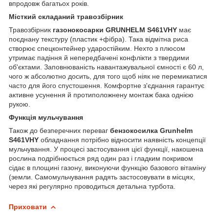
впродовж багатьох років.
Місткий складаний травозбірник
Травозбірник
газонокосарки GRUNHELM S461VHY
має
поєднану текстуру (пластик +фібра). Така відмітна риса
створює спецконтейнер ударостійким. Нехто з плюсом
утримає падіння й непередбачені конфлікти з твердими
об'єктами. Заповнюваність навантажувальної ємності є 60 л,
чого ж абсолютно досить, для того щоб ніяк не перемикатися
часто для його спустошення. Комфортне з'єднання гарантує
активне усунення й протиположнену монтаж бака однією
рукою.
Функція мульчування
Також до безперечних переваг
бензокосилка Grunhelm
S461VHY
обладнання потрібно відносити наявність концепції
мульчування. У процесі застосування цієї функції, накошена
рослина подрібнюється ряд один раз і гладким покривом
сідає в площині газону, виконуючи функцію базового вітаміну
(земли. Самомульчування радять застосовувати в місцях,
через які регулярно проводиться детальна турбота.
Приховати