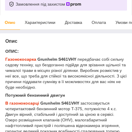
Замовлення під захистом
Опис
Характеристики
Доставка
Оплата
Умови п
Опис
ОПИС:
Газонокосарка
Grunhelm S461VHY
передбачає собі сильну
садову техніку, що бездоганно підійде для зрізання щільної та
чималої трави в місцях різної ділянки. Виробник розмістив у
неї все, що треба для стійкої та високоякісної діяльності. З цієї
причини піддавати сумніву в її можливостях для вас ніяк не
буде необхідно.
Потужний бензинний двигун
В газонокосарці
Grunhelm S461VHY
застосовується
чотиритактовий бензинний мотор T-375, потужністю 4 к.с.
Двигун вірний, стабільний і доступний за ціною в сервісі.
Озеро розміщення клапанів (ОНV), малогабаритний
нафттопливий пристрій і поліпшена відеокамера згоряння,
гарантує великий показник всебічності спалювання топкою