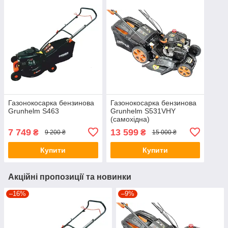
Газонокосарка бензинова
Газонокосарка бензинова
Grunhelm S463
Grunhelm S531VHY
(самохідна)
7 749
13 599
₴
₴
9 200 ₴
15 000 ₴
Купити
Купити
Акційні пропозиції та новинки
–16%
–9%