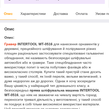
Опис
Характеристики
Доставка
Оплата
Умови п
Опис
Опис:
Гравер
INTERTOOL WT-0516
для нанесення орнаментів у
деревині, прецизійного шліфування й полірування різних
площин раціонально застосовувати спеціалізовані гальванічні
обладнання, які називають безпосередні шліфувальні
автомобілі або ж гравери. Таке спецобладнання часто
використовує попит із числа побутових фахівців або ж
висококласних столярів. Купити такий пристрій стане досить
важко, у такий спосіб, як їхній перелік, вельми величезний, з
дуже недорогих аж до дорогих. Однак я хочу зосередити
Вашу цікавість у найкращий тип домашнього класу, а
безпосередньо
пряма шліфувальна машина
INTERTOOL
WT-0516
, що ніяк не зважаючи на чималу вартість горазд
переносити тривалі діяльність у виготовленні, у такий спосіб
як поєднує в собі тільки високоякісні використані матеріали.
Цей пристрій вважається чудовим асистентом і