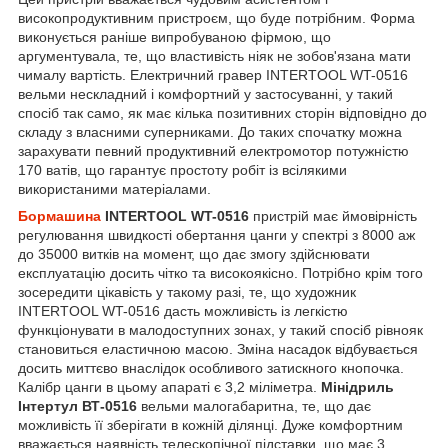
високопродуктивним пристроєм, що буде потрібним. Форма
виконується раніше випробуваною фірмою, що
аргументувала, те, що властивість ніяк не зобов'язана мати
чималу вартість. Електричний гравер INTERTOOL WT-0516
вельми нескладний і комфортний у застосуванні, у такий
спосіб так само, як має кілька позитивних сторін відповідно до
складу з власними суперниками. До таких спочатку можна
зарахувати певний продуктивний електромотор потужністю
170 ватів, що гарантує простоту робіт із всілякими
використаними матеріалами.
Бормашина
INTERTOOL WT-0516
пристрій має ймовірність
регулювання швидкості обертання цанги у спектрі з 8000 аж
до 35000 витків на момент, що дає змогу здійснювати
експлуатацію досить чітко та високоякісно. Потрібно крім того
зосередити цікавість у такому разі, те, що художник
INTERTOOL WT-0516 дасть можливість із легкістю
функціонувати в малодоступних зонах, у такий спосіб рівнояк
становиться еластичною масою. Зміна насадок відбувається
досить миттєво внаслідок особливого затискного кнопочка.
Калібр цанги в цьому апараті є 3,2 міліметра.
Мінідриль
Інтертул ВТ-0516
вельми малогабаритна, те, що дає
можливість її зберігати в кожній ділянці. Дуже комфортним
вважається наявність телескопічної підставки, що має 3