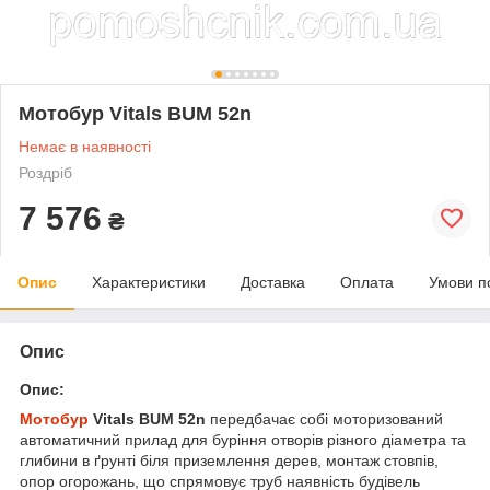
Мотобур Vitals BUM 52n
Немає в наявності
Роздріб
7 576
₴
Опис
Характеристики
Доставка
Оплата
Умови п
Опис
Опис:
Мотобур
Vitals BUM 52n
передбачає собі моторизований
автоматичний прилад для буріння отворів різного діаметра та
глибини в ґрунті біля приземлення дерев, монтаж стовпів,
опор огорожань, що спрямовує труб наявність будівель