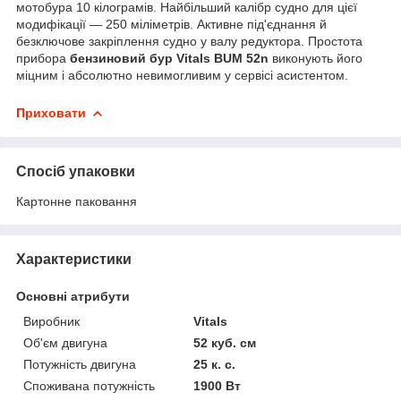
мотобура 10 кілограмів. Найбільший калібр судно для цієї
модифікації — 250 міліметрів. Активне під'єднання й
безключове закріплення судно у валу редуктора. Простота
прибора
бензиновий бур
Vitals BUM 52n
виконують його
міцним і абсолютно невимогливим у сервісі асистентом.
Приховати
Спосіб упаковки
Картонне паковання
Характеристики
Основні атрибути
Виробник
Vitals
Об'єм двигуна
52 куб. см
Потужність двигуна
25 к. с.
Споживана потужність
1900 Вт