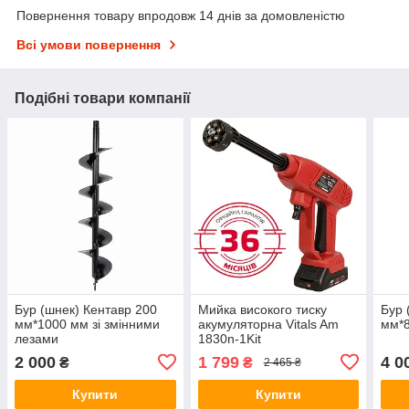
Повернення товару впродовж 14 днів за домовленістю
Всі умови повернення
Подібні товари компанії
Бур (шнек) Кентавр 200
Мийка високого тиску
Бур 
мм*1000 мм зі змінними
акумуляторна Vitals Am
мм*
лезами
1830n-1Kit
2 000
1 799
4 0
₴
₴
2 465 ₴
Купити
Купити