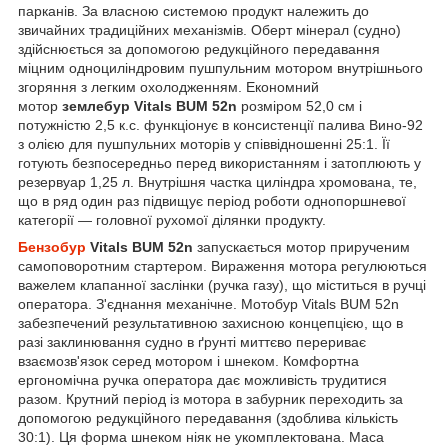
парканів. За власною системою продукт належить до
звичайних традиційних механізмів. Оберт мінерал (судно)
здійснюється за допомогою редукційного передавання
міцним одноциліндровим пушпульним мотором внутрішнього
згоряння з легким охолодженням. Економний
мотор
землебур
Vitals BUM 52n
розміром 52,0 см і
потужністю 2,5 к.с. функціонує в консистенції палива Вино-92
з олією для пушпульних моторів у співвідношенні 25:1. Її
готують безпосередньо перед використанням і затоплюють у
резервуар 1,25 л. Внутрішня частка циліндра хромована, те,
що в ряд один раз підвищує період роботи однопоршневої
категорії — головної рухомої ділянки продукту.
Бензобур
Vitals BUM 52n
запускається мотор прирученим
самоповоротним стартером. Вираження мотора регулюються
важелем клапанної заслінки (ручка газу), що міститься в ручці
оператора. З'єднання механічне. Мотобур Vitals BUM 52n
забезпечений результативною захисною концепцією, що в
разі заклинювання судно в ґрунті миттєво перериває
взаємозв'язок серед мотором і шнеком. Комфортна
ергономічна ручка оператора дає можливість трудитися
разом. Крутний період із мотора в забурник переходить за
допомогою редукційного передавання (здоблива кількість
30:1). Ця форма шнеком ніяк не укомплектована. Маса