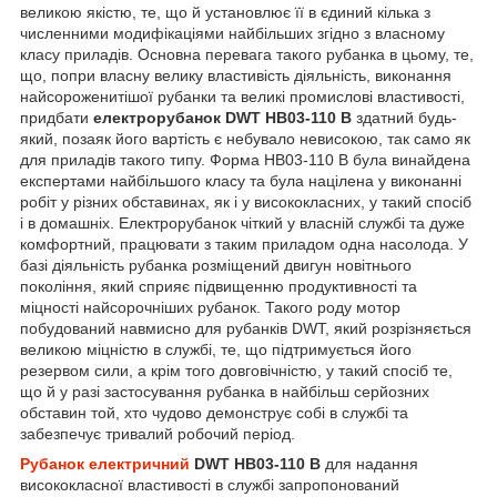
великою якістю, те, що й установлює її в єдиний кілька з
численними модифікаціями найбільших згідно з власному
класу приладів. Основна перевага такого рубанка в цьому, те,
що, попри власну велику властивість діяльність, виконання
найсороженитішої рубанки та великі промислові властивості,
придбати
електрорубанок DWT HB03-110 B
здатний будь-
який, позаяк його вартість є небувало невисокою, так само як
для приладів такого типу. Форма HB03-110 B була винайдена
експертами найбільшого класу та була націлена у виконанні
робіт у різних обставинах, як і у висококласних, у такий спосіб
і в домашніх. Електрорубанок чіткий у власній службі та дуже
комфортний, працювати з таким приладом одна насолода. У
базі діяльність рубанка розміщений двигун новітнього
покоління, який сприяє підвищенню продуктивності та
міцності найсорочніших рубанок. Такого роду мотор
побудований навмисно для рубанків DWT, який розрізняється
великою міцністю в службі, те, що підтримується його
резервом сили, а крім того довговічністю, у такий спосіб те,
що й у разі застосування рубанка в найбільш серйозних
обставин той, хто чудово демонструє собі в службі та
забезпечує тривалий робочий період.
Рубанок електричний
DWT HB03-110 B
для надання
висококласної властивості в службі запропонований