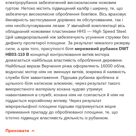
електрорубанок забезпечений висококласним ножовим
гуртом. Нетоко містить підвищений калібр і ширину, те, що
забезпечує високоякісне оброблення бовтівок. Вісь враховує
ймовірність застосування дорівнює як обслуговваним, так і
ніяк необслуговуваним лезам. У звичайній комплектації вісь
обладнаний ножовими пластинами HHS — High Speed Steel.
Цей швидкорізальний ніж забезпечують усунення стружки без
дефекту пролетарої площини. За результат чималого резерву
сили, а крім того, присутності біля
мережевий рубанок
DWT
HB03-110 B
концепції контролювання витків мотора
домагається найбільша властивість оброблення деревини.
Найбільші вирази Верчення річка оформляють 16000 об/хв,
водночас мотор ніяк не зменшує витків, зокрема й наявність
служби біля завантаження. Підошва рубанка зроблена зі
щільного біля натиском алюмінію, через результат такого
використаного матеріалу кохана чудово утримує
навантаження в службі, кохана ніяк не ссипається й ніяк не
піддається корозійному впливу. Через результат
мікрорельєфної площини підошви підтримується міцне
примикання приладу до оброблюваної площини, те, що
істотно підвищує властивість діяльність із рубанком.
Приховати