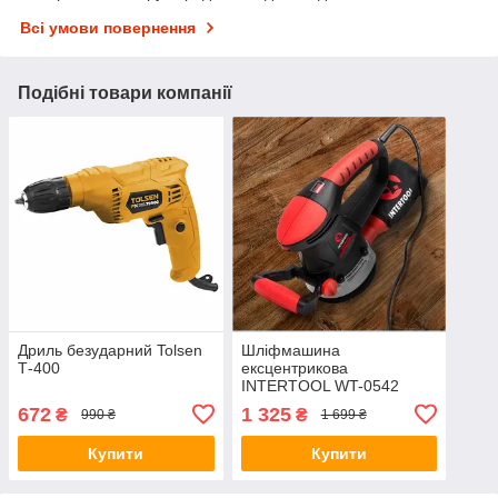
Всі умови повернення
Подібні товари компанії
Дриль безударний Tolsen
Шліфмашина
Т-400
ексцентрикова
INTERTOOL WT-0542
672
1 325
₴
₴
990 ₴
1 699 ₴
Купити
Купити