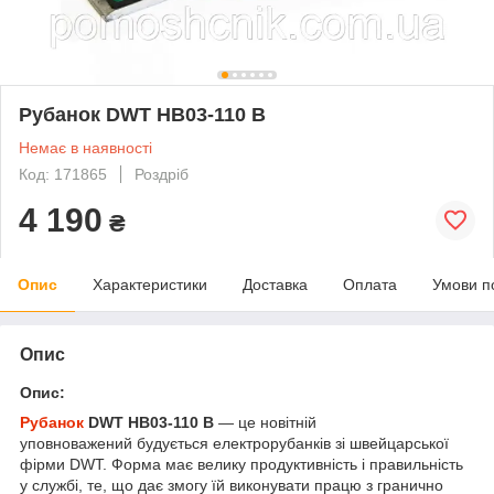
Рубанок DWT HB03-110 B
Немає в наявності
Код: 171865
Роздріб
4 190
₴
Опис
Характеристики
Доставка
Оплата
Умови п
Опис
Опис:
Рубанок
DWT HB03-110 B
— це новітній
уповноважений будується електрорубанків зі швейцарської
фірми DWT. Форма має велику продуктивність і правильність
у службі, те, що дає змогу їй виконувати працю з гранично