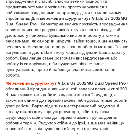
впровадження й спасибі власній великій міцності та
продуктивності має можливість просто керуватися з
найважчими завданнями, наприклад, діяти на маленькому
виробництві. Для
мережевий шурупокрут Vitals Us 1032MG
Dual Speed Pro+
Характерна велика пружність впровадження
завдяки наявності роздільника затягувального епізоду, кой
дасть змогу найбільш буквально вивіряти роботу з такими
речовинами, як саморізи, шурупи, гайки тощо, а ще наявність
реверсу та електронного регулювання обертів мотора. Такове
регулювання дасть Вам змогу краще відчувати Ваш апарат у
роботі, Вам легше стане розпочати висвердлювання або
роботу із саморізами, ніби ручується ніяк не лише
пунктуальність, проте й найвища властивість виконання
роботи.
Мережевий шурупокрут
Vitals Us 1032MG Dual Speed Pro+
обладнаний вірогідним движком, кой завдяки власній силі 300
Вт має можливість робити завдання хоч якої труднощі, а
також він стійкий до перевантажень, ніби дозволитиме робити
довгі роботи. Варто підмітити шестереньковий редуктор зі
сплаву в залізному корпусі редуктора, ніби готує сам
шурупокрут стабільним до перевантажень і ручає довгий
робочий термін. Редуктор стійкий до іржі, а ще має найвищу
зносостійкість, коія ручає довгий термін експлуатації