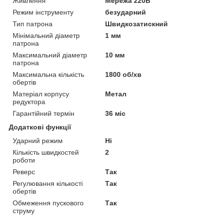
Живлення
Мережа 220В
Режим інструменту
безударний
Тип патрона
Швидкозатискний
Мінімальний діаметр
1 мм
патрона
Максимальний діаметр
10 мм
патрона
Максимальна кількість
1800 об/хв
обертів
Матеріал корпусу
Метал
редуктора
Гарантійний термін
36 міс
Додаткові функції
Ударний режим
Ні
Кількість швидкостей
2
роботи
Реверс
Так
Регулювання кількості
Так
обертів
Обмеження пускового
Так
струму