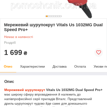
Мережевий шурупокрут Vitals Us 1032MG Dual
Speed Pro+
Немає в наявності
Роздріб
1 699
₴
Опис
Характеристики
Доставка
Оплата
Умови п
Опис
Мережевий шурупокрут
Vitals Us 1032MG Dual Speed Pro+
має широку сферу впровадження й належить до
напівпрофесійної серії приладів Віталс. Представлений
дриль-шурупокрут чудово йде саме для домашнього