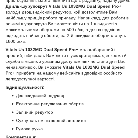
пристосування. Варто підмітити ще 1 родзинку, надану дрилі.
Дриль-шурупокрут Vitals Us 1032MG Dual Speed Pro+
володіє двошвидкісний редуктор, кой дозволитиме Вам
найбільшу прищів роботи приладу. Наприклад, для роботи в
режимі шурупокрута Ви зможете діяти на 1 швидкості з
максимальними обертами на 500 о/хв, а для свердління
підходять найвищі оберти, на 2-й швидкості оберти стануть
1800 о/хв.
Vitals Us 1032MG Dual Speed Pro+
малогабаритний і
простий, ніби дасть Вам діяти в усіх критеріямах, зокрема й
служба в місцях з урізаним доступом ніяк не стане для Вас
ненав'язливою. Ви зможете
Vitals Us 1032MG Dual Speed
Pro+
придбати на нашому веб-сайте відповідно особисто
легкодоступної вартості.
Індивідуальності:
Двошвидкісний редуктор
Електронне регулювання обертів
Залізний редуктор
Сухнутість і мініатюрний авторитет
Гумова ручка
Комплектація: