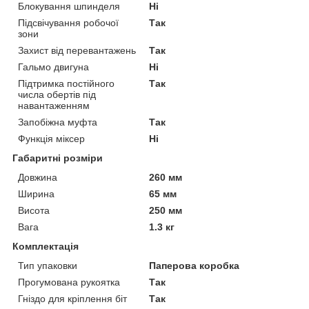
Блокування шпинделя
Ні
Підсвічування робочої
Так
зони
Захист від перевантажень
Так
Гальмо двигуна
Ні
Підтримка постійного
Так
числа обертів під
навантаженням
Запобіжна муфта
Так
Функція міксер
Ні
Габаритні розміри
Довжина
260 мм
Ширина
65 мм
Висота
250 мм
Вага
1.3 кг
Комплектація
Тип упаковки
Паперова коробка
Прогумована рукоятка
Так
Гніздо для кріплення біт
Так