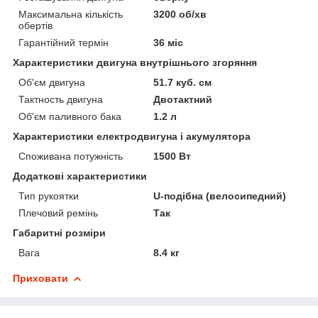
Максимальна кількість
3200 об/хв
обертів
Гарантійний термін
36 міс
Характеристики двигуна внутрішнього згоряння
Об'єм двигуна
51.7 куб. см
Тактность двигуна
Двотактний
Об'єм паливного бака
1.2 л
Характеристики електродвигуна і акумулятора
Споживана потужність
1500 Вт
Додаткові характеристики
Тип рукоятки
U-подібна (велосипедний)
Плечовий ремінь
Так
Габаритні розміри
Вага
8.4 кг
Приховати