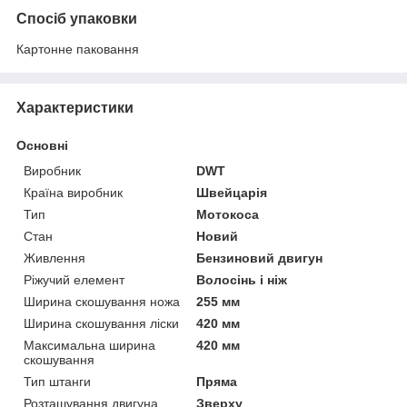
Спосіб упаковки
Картонне паковання
Характеристики
Основні
Виробник
DWT
Країна виробник
Швейцарія
Тип
Мотокоса
Стан
Новий
Живлення
Бензиновий двигун
Ріжучий елемент
Волосінь і ніж
Ширина скошування ножа
255 мм
Ширина скошування ліски
420 мм
Максимальна ширина
420 мм
скошування
Тип штанги
Пряма
Розташування двигуна
Зверху