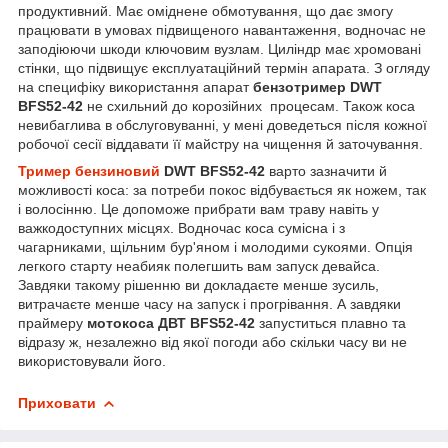
продуктивний. Має оміднене обмотування, що дає змогу
працювати в умовах підвищеного навантаження, водночас не
заподіюючи шкоди ключовим вузлам. Циліндр має хромовані
стінки, що підвищує експлуатаційний термін апарата. З огляду
на специфіку використання апарат
бензотример DWT
BFS52-42
не схильний до корозійних процесам. Також коса
невибаглива в обслуговуванні, у мені доведеться після кожної
робочої сесії віддавати її майстру на чищення й заточування.
Тример бензиновий
DWT BFS52-42
варто зазначити й
можливості коса: за потреби покос відбувається як ножем, так
і волосінню. Це допоможе прибрати вам траву навіть у
важкодоступних місцях. Водночас коса сумісна і з
чагарниками, щільним бур'яном і молодими сукоями. Опція
легкого старту неабияк полегшить вам запуск девайса.
Завдяки такому рішенню ви докладаєте менше зусиль,
витрачаєте менше часу на запуск і прогрівання. А завдяки
праймеру
мотокоса ДВТ BFS52-42
запуститься плавно та
відразу ж, незалежно від якої погоди або скільки часу ви не
використовували його.
Приховати