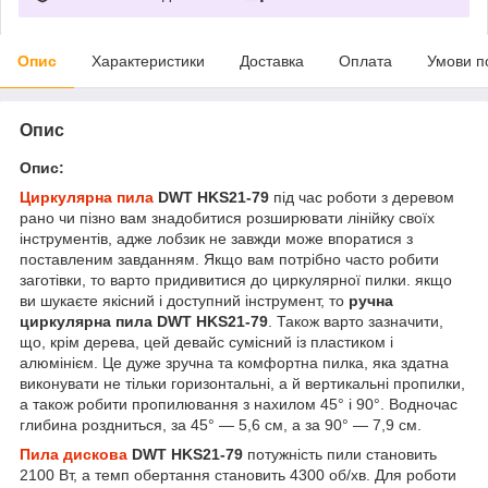
Опис
Характеристики
Доставка
Оплата
Умови п
Опис
Опис:
Циркулярна пила
DWT HKS21-79
під час роботи з деревом
рано чи пізно вам знадобитися розширювати лінійку своїх
інструментів, адже лобзик не завжди може впоратися з
поставленим завданням. Якщо вам потрібно часто робити
заготівки, то варто придивитися до циркулярної пилки. якщо
ви шукаєте якісний і доступний інструмент, то
ручна
циркулярна пила
DWT HKS21-79
. Також варто зазначити,
що, крім дерева, цей девайс сумісний із пластиком і
алюмінієм. Це дуже зручна та комфортна пилка, яка здатна
виконувати не тільки горизонтальні, а й вертикальні пропилки,
а також робити пропилювання з нахилом 45° і 90°. Водночас
глибина роздниться, за 45° — 5,6 см, а за 90° — 7,9 см.
Пила дискова
DWT HKS21-79
потужність пили становить
2100 Вт, а темп обертання становить 4300 об/хв. Для роботи