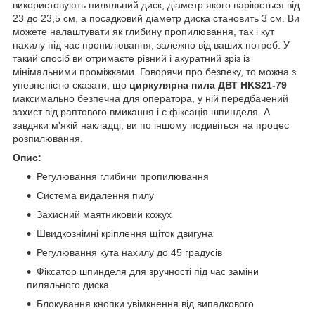
використовують пиляльний диск, діаметр якого варіюється від
23 до 23,5 см, а посадковий діаметр диска становить 3 см. Ви
можете налаштувати як глибину пропилювання, так і кут
нахилу під час пропилювання, залежно від ваших потреб. У
такий спосіб ви отримаєте рівний і акуратний зріз із
мінімальними проміжками. Говорячи про безпеку, то можна з
упевненістю сказати, що
циркулярна пила ДВТ HKS21-79
максимально безпечна для оператора, у ній передбачений
захист від раптового вмикання і є фіксація шпинделя. А
завдяки м'якій накладці, ви по іншому подивіться на процес
розпилювання.
Опис:
Регулювання глибини пропилювання
Система видалення пилу
Захисний маятниковий кожух
Швидкознімні кріплення щіток двигуна
Регулювання кута нахилу до 45 градусів
Фіксатор шпинделя для зручності під час заміни
пиляльного диска
Блокування кнопки увімкнення від випадкового