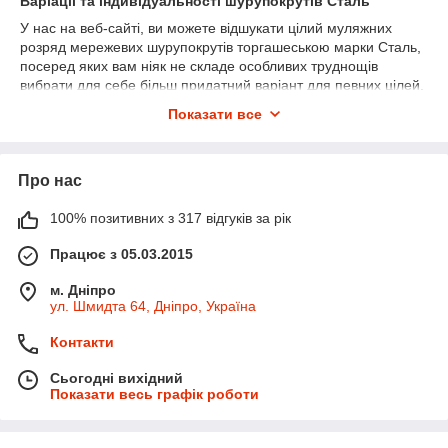
Варіації та індивідуальності шурупокрутів Сталь
У нас на веб-сайті, ви можете відшукати цілий муляжних
розряд мережевих шурупокрутів торгашеською марки Сталь,
посеред яких вам ніяк не складе особливих труднощів
вибрати для себе більш придатний варіант для певних цілей.
Мережеві шуруповерти Сталь ДШ і СДШ 400 РР передбачені
Показати все
для нечастого впровадження при проведенні маленьких
справ. Напевно бездоганний варіант для звичайних завдань.
Ніби адже торкається моделей ДШ 450 РР і ДШ 450-2 РР, то
Про нас
вони підходять для сімейних майстрів найкращим чином,
оскільки володіють прогумованою ручкою, що забезпечує
100% позитивних з 317 відгуків за рік
найбільшу зручність при працю, а ще найбільш вражаючими
технічними рисами.
Працює з 05.03.2015
Дриль-шуруповерт Сталь має можливість існувати озброєна
м. Дніпро
електродвигуном потужністю 400 або 450 Вт, залежно від
ул. Шмидта 64, Дніпро, Україна
певної моделі, а швидкість обертання швидкозатискного
патрона на шпинделі має можливість складати від 700 за
Контакти
1000 про/хв. На деяких моделях встановлена функція
регулювання обертів, ніби позитивно впливає на
Сьогодні вихідний
універсальності агрегату.
Показати весь графік роботи