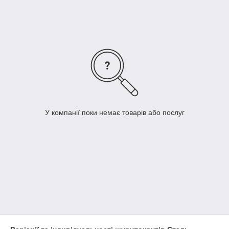
ергономічний дизайн дозволяють діяти з ним у відсутності
володіння якими-або особливими уміннями. Купити
шуруповерт Сталь Ви можете в нашому магазині
за
найнижчою ціною в Україні!
У компанії поки немає товарів або послуг