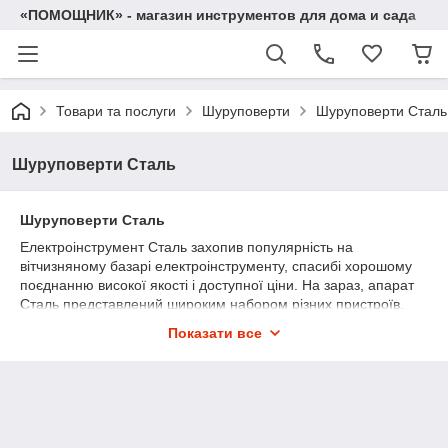
«ПОМОЩНИК» - магазин инструментов для дома и сада
Товари та послуги
Шуруповерти
Шуруповерти Сталь
Шуруповерти Сталь
Шуруповерти Сталь
Електроінструмент Сталь захопив популярність на
вітчизняному базарі електроінструменту, спасибі хорошому
поєднанню високої якості і доступної ціни. На зараз, апарат
Сталь представлений широким набором різних пристроїв,
передбачених для проведення ремонтно-буд справ на
Показати все
домашньому рівні, у тому кількості і мережеві шуруповерти
Сталь. Шуруповерт Сталь спеціалізований для свердління
отворів в різних поверхнях, а ще вкручування/викручування
кріпильних частин. Апарат відповідно до власної сутності
незамінний в тому числі і в буденних критеріях, т. к. здатний
виконувати просторий діапазон завдань, а його звичайний і