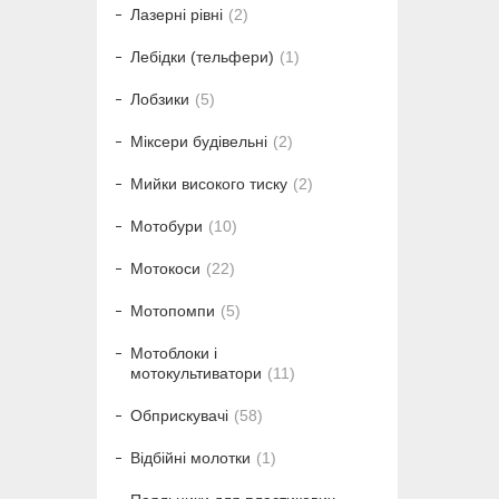
Лазерні рівні
2
Лебідки (тельфери)
1
Лобзики
5
Міксери будівельні
2
Мийки високого тиску
2
Мотобури
10
Мотокоси
22
Мотопомпи
5
Мотоблоки і
мотокультиватори
11
Обприскувачі
58
Відбійні молотки
1