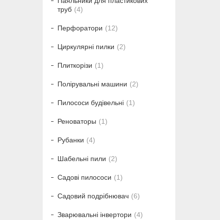
Паяльники для пластикових
труб
4
Перфоратори
12
Циркулярні пилки
2
Плиткорізи
1
Полірувальні машини
2
Пилососи будівельні
1
Реноваторы
1
Рубанки
4
Шабельні пили
2
Садові пилососи
1
Садовий подрібнювач
6
Зварювальні інвертори
4