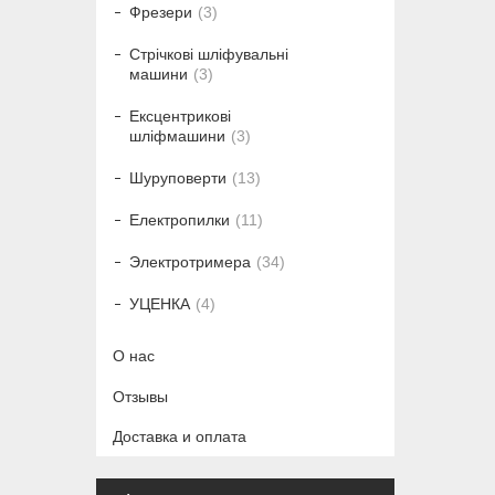
Фрезери
3
Стрічкові шліфувальні
машини
3
Ексцентрикові
шліфмашини
3
Шуруповерти
13
Електропилки
11
Электротримера
34
УЦЕНКА
4
О нас
Отзывы
Доставка и оплата