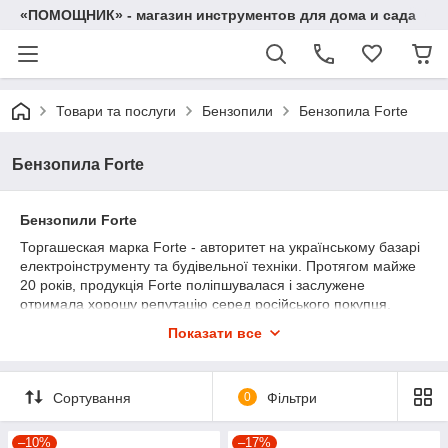
«ПОМОЩНИК» - магазин инструментов для дома и сада
Товари та послуги
Бензопили
Бензопила Forte
Бензопила Forte
Бензопили Forte
Торгашеская марка Forte - авторитет на українському базарі
електроінструменту та будівельної техніки. Протягом майже
20 років, продукція Forte поліпшувалася і заслужене
отримала хорошу репутацію серед російського покупця.
Апарат наданого виробника цінується як прихильниками, так
Показати все
і фахівцями з-за відмінну властивість і невисоку вартість.
Бензопила Форте дає собою універсальний апарат, який
спеціалізований для розпилювання дерев на Вашому
Сортування
0
Фільтри
лісовому ділянці або болванки дров на дачу. Будь-володіє
ймовірність поставити гідності наданого приладу і отримати
насолоду від його роботи. В асортименті бензопил Форте
–10%
–17%