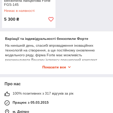
Бензопила ланцюгова Forte
FGS-145
Немає в наявності
5 300
₴
Варіації та індивідуальності бензопили Форте
На нинішній день, спасибі впровадження іноваційних
технологій на створення, а ще постійному оновленню
модельного ряду, фірма Forte має можливість
рекомендувати Вашому інтересу преширокий комплект
бензопил, кожна з яких володіє власними розрізняльними
Показати все
рисами, щоб Ви зуміли обрати для себе більш придатний
варіант.
Бензопили Forte представлені ніяк не лише інвентарем для
Про нас
домашнього застосування, однак і серією PRO, яка здатна
діяти найбільш довгий період часу на найбільших обтяжили.
100% позитивних з 317 відгуків за рік
Така ножівка озброєна масивним движком 3,1 кВт, при розмірі
52 см3. Кількість обертів на холостому ходу досягає 3000
Працює з 05.03.2015
про/хв, а довжина покришки складає 45 див. Спасибі
настільки вражаючим тех. характеристиками, а ще
м. Дніпро