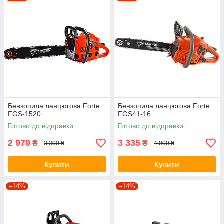
присутні як побутові апарати, так і професійний сегмент. В
інтернет-магазині «Помічник» Ви можете купити ланцюгову
пилку Форте
за найнижчою ціною в Україні!
Бензопила ланцюгова Forte
Бензопила ланцюгова Forte
FGS-1520
FGS41-16
Готово до відправки
Готово до відправки
2 979
3 335
₴
₴
3 300 ₴
4 000 ₴
Купити
Купити
–14%
–14%