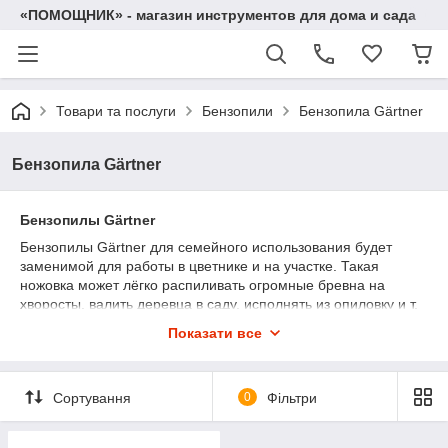
«ПОМОЩНИК» - магазин инструментов для дома и сада
Товари та послуги
Бензопили
Бензопила Gärtner
Бензопила Gärtner
Бензопилы Gärtner
Бензопилы Gärtner для семейного использования будет
заменимой для работы в цветнике и на участке. Такая
ножовка может лёгко распиливать огромные бревна на
хворосты, валить деревца в саду, исполнять из опиловку и т.
д. Нередко такого клана пилы обзаводятся для регулярной
Показати все
распиловки дров, себестоимость и мобильность такой
ножовки позволит исполнять задачи аналогичного рода. Мы
желаем порекомендовать Вам прикупить бензопилу для
Сортування
0
Фільтри
дачки Gartner, она позволит Вам исполнять широкий
диапазон задач и исполнять их качественно. Воображённая
пила с покрышкой разрешит Вам выполнять значительные