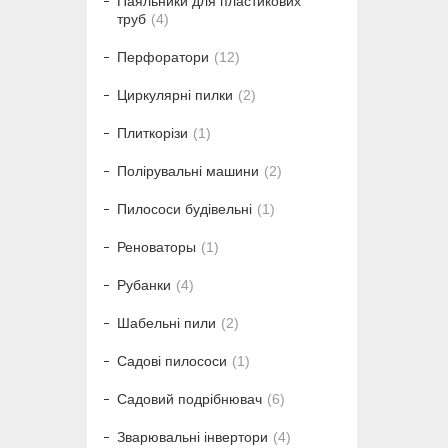
Паяльники для пластикових
труб
4
Перфоратори
12
Циркулярні пилки
2
Плиткорізи
1
Полірувальні машини
2
Пилососи будівельні
1
Реноваторы
1
Рубанки
4
Шабельні пили
2
Садові пилососи
1
Садовий подрібнювач
6
Зварювальні інвертори
4