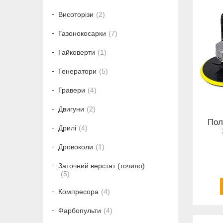
Висоторізи
2
Газонокосарки
7
Гайковерти
1
Генератори
5
Гравери
4
Двигуни
2
Пол
Дрилі
4
Дровоколи
1
Заточний верстат (точило)
5
Компресора
4
Фарбопульти
4