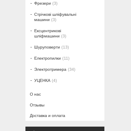
Фрезери
3
Стрічкові шліфувальні
машини
3
Ексцентрикові
шліфмашини
3
Шуруповерти
13
Електропилки
11
Электротримера
34
УЦЕНКА
4
О нас
Отзывы
Доставка и оплата