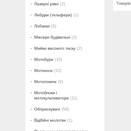
Лазерні рівні
2
Лебідки (тельфери)
1
Лобзики
5
Міксери будівельні
2
Мийки високого тиску
2
Мотобури
10
Мотокоси
22
Мотопомпи
5
Мотоблоки і
мотокультиватори
11
Обприскувачі
58
Відбійні молотки
1